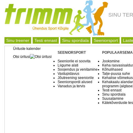
SINU TE
Sinu treener
Testi ennast
Sinu spordiala
Seeniorsport
Laste
Ürituste kalender
SEENIORSPORT
POPULAARSEMA
Otsi üritusi
Seeniorile ei soovita
Jooksmine
Liigume alati
Keha rasvasisaldu
Soojendus ja venitamine
Kõhulihased
Vastupidavus
Talje-puusa suhe
Jõutreening seeniorile
Kehalise võimekuse
Seeniorspordi alused
Kehakaalu alanda
Vanadus ja tervis
programm (algtase
Testi ennast
Sinu spordiala
Suusatamine
Kätekõverduste tes